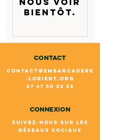
nous voir
bientôt.
CONTACT
CONTACT@EMBARCADERE
-LORIENT.ORG
07 67 50 52 53
ConneXION
Suivez-nous sur les
réseaux sociaux