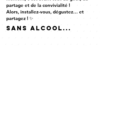
partage et de la convivialité !
Alors, installez-vous, dégustez… et
partagez ! ✨
sans alcool...
- Ginger beer à la pression préparée
par Atika à Carquefou
- Jus de pomme de Kermabo à Guidel
- Limonade Dour Pik Pik de la Feuillée
- Infusions (boissons fraiches) Gualala
de Ploufragan Sarrasin - Framboise et
Maté - Basilic - Citron vert